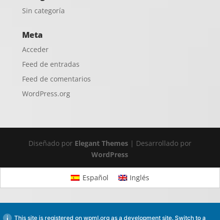
Sin categoría
Meta
Acceder
Feed de entradas
Feed de comentarios
WordPress.org
Diseñado por
Elegant Themes
| Desarrollado por
WordPress
Español
Inglés
This site is registered on
wpml.org
as a development site. Switch to a