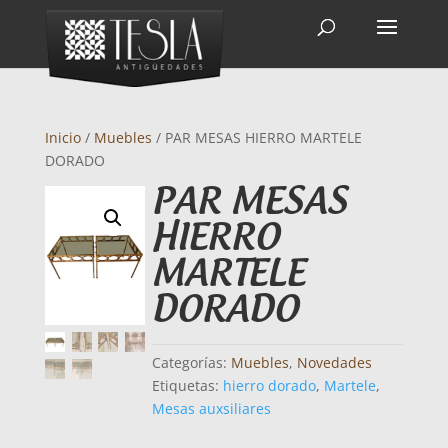
Inicio
/
Muebles
/ PAR MESAS HIERRO MARTELE
DORADO
PAR MESAS
HIERRO
MARTELE
DORADO
Categorías:
Muebles
,
Novedades
Etiquetas:
hierro dorado
,
Martele
,
Mesas auxsiliares