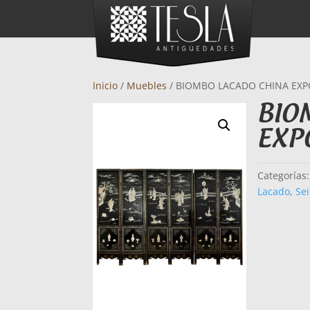
Inicio
/
Muebles
/ BIOMBO LACADO CHINA EX
BIO
EXP
Categorías
Lacado
,
Sei