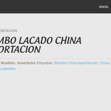
Inicio
PORTACION
MBO LACADO CHINA
ORTACION
:
Muebles
,
Novedades
Etiquetas:
Biombo chino exportacion
,
China
,
s paneles