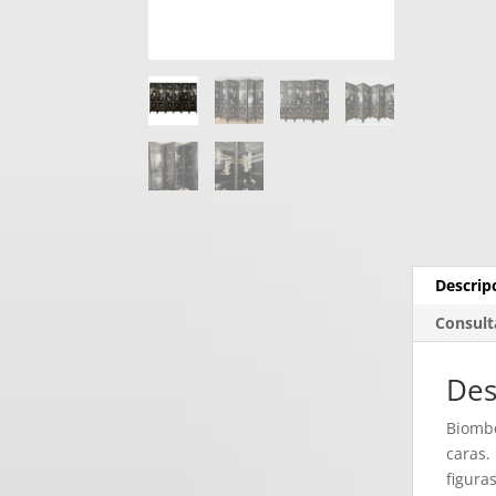
Descrip
Consult
Des
Biombo
caras.
figura