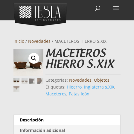
Inicio
/
Novedades
/ MACETEROS HIERRO S.XIX
MACETEROS
HIERRO S.XIX
Categorías:
Novedades
,
Objetos
Etiquetas:
Hieerro
,
Inglaterra s.XIX
,
Maceteros
,
Patas león
Descripción
Información adicional