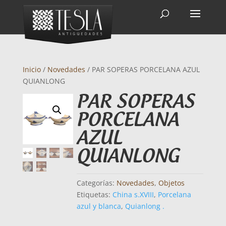
Inicio
/
Novedades
/ PAR SOPERAS PORCELANA AZUL
QUIANLONG
PAR SOPERAS
PORCELANA
AZUL
QUIANLONG
Categorías:
Novedades
,
Objetos
Etiquetas:
China s.XVIII
,
Porcelana
azul y blanca
,
Quianlong .