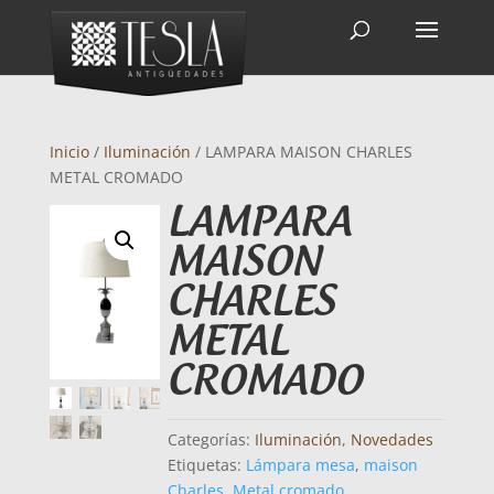
Inicio
/
Iluminación
/ LAMPARA MAISON CHARLES
METAL CROMADO
LAMPARA
MAISON
CHARLES
METAL
CROMADO
Categorías:
Iluminación
,
Novedades
Etiquetas:
Lámpara mesa
,
maison
Charles
,
Metal cromado