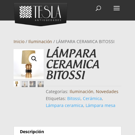
Inicio
/
Iluminación
/ LÁMPARA CERAMICA BITOSSI
LÁMPARA
CERAMICA
BITOSSI
Categorías:
Iluminación
,
Novedades
Etiquetas:
Bitossi
,
Cerámica
,
Lámpara ceramica
,
Lámpara mesa
Descripción