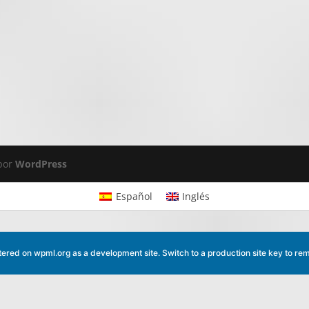
 por
WordPress
Español
Inglés
istered on
wpml.org
as a development site. Switch to a production site key to
rem