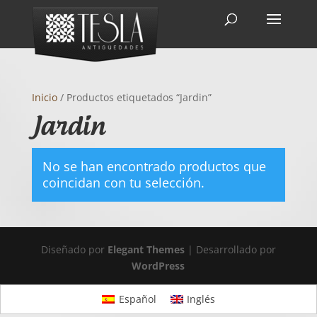
Inicio
/ Productos etiquetados “Jardin”
Jardin
No se han encontrado productos que
coincidan con tu selección.
Diseñado por
Elegant Themes
| Desarrollado por
WordPress
Español
Inglés