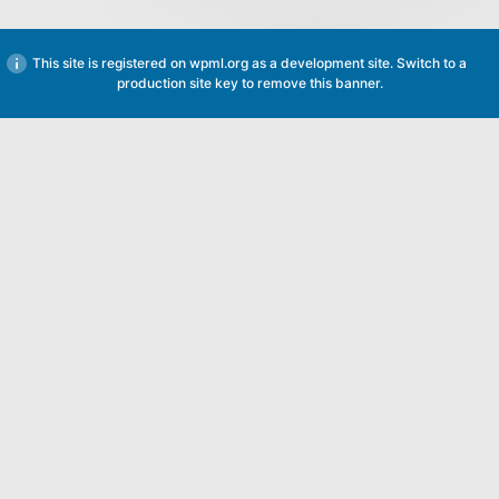
This site is registered on
wpml.org
as a development site. Switch to a
production site key to
remove this banner
.