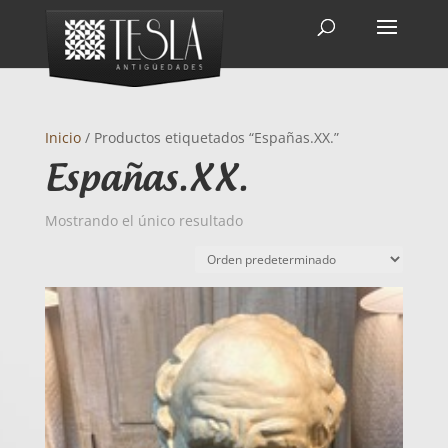
Inicio
/ Productos etiquetados “Españas.XX.”
Españas.XX.
Mostrando el único resultado